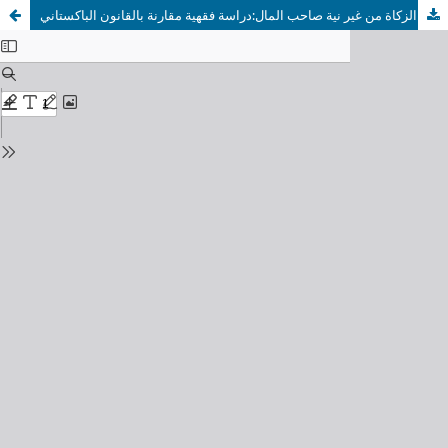
حكم أخذ الزكاة من غير نية صاحب المال:دراسة فقهية مقارنة بالقانون الباكستاني